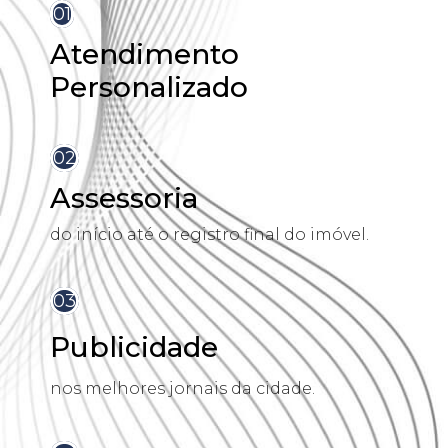
01
Atendimento
Personalizado
02
Assessoria
do início até o registro final do imóvel.
03
Publicidade
nos melhores jornais da cidade.