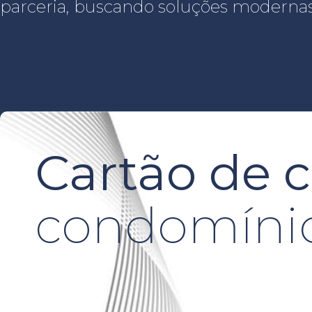
parceria, buscando soluções modernas p
Cartão de c
condomínio