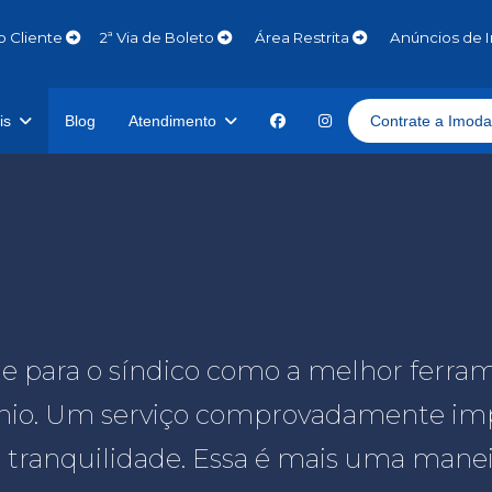
o Cliente
2ª Via de Boleto
Área Restrita
Anúncios de 
is
Blog
Atendimento
Contrate a Imoda
ade para o síndico como a melhor fer
ínio. Um serviço comprovadamente impo
 tranquilidade. Essa é mais uma manei