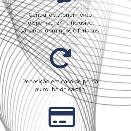
Central de atendimento
disponível 24h, inclusive
sábados, domingos e feriados.
Reposição em caso de perda
ou roubo do cartão.