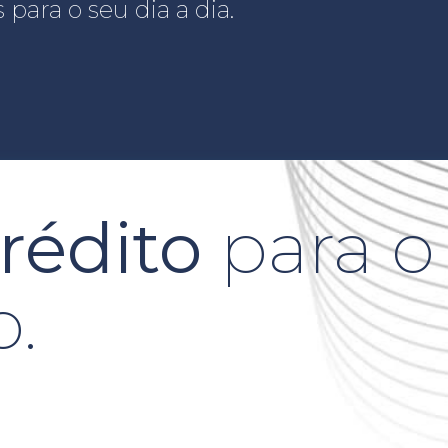
ara o seu dia a dia.
rédito
para o
.